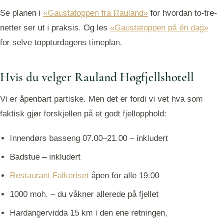
Se planen i
«Gaustatoppen fra Rauland»
for hvordan to-tre-
netter ser ut i praksis. Og les
«Gaustatoppen på én dag»
for selve toppturdagens timeplan.
Hvis du velger Rauland Høgfjellshotell
Vi er åpenbart partiske. Men det er fordi vi vet hva som
faktisk gjør forskjellen på et godt fjellopphold:
Innendørs basseng 07.00–21.00 – inkludert
Badstue – inkludert
Restaurant Falkeriset
åpen for alle 19.00
1000 moh. – du våkner allerede på fjellet
Hardangervidda 15 km i den ene retningen,