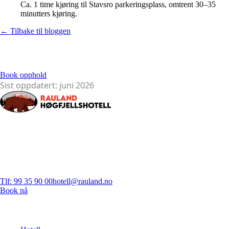
Ca. 1 time kjøring til Stavsro parkeringsplass, omtrent 30–35
minutters kjøring.
← Tilbake til bloggen
Klar for fjellet? Book oppholdet ditt på Rauland Høgfjellshotell – best
pris ved direktebooking.
Book opphold
Sist oppdatert:
juni 2026
Rauland Høgfjellshotell – ditt ekte fjellhjem i Telemark siden 1949.
1000 moh.
Rauland Høgfjellshotell
Høgfjellsbakken 1, 3864 Rauland
Telemark, Norge
Tlf: 99 35 90 00
hotell@rauland.no
Book nå
Utforsk