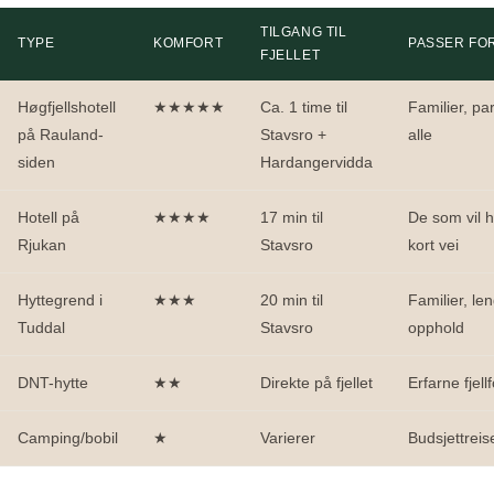
TILGANG TIL
TYPE
KOMFORT
PASSER FO
FJELLET
Høgfjellshotell
★★★★★
Ca. 1 time til
Familier, par
på Rauland-
Stavsro +
alle
siden
Hardangervidda
Hotell på
★★★★
17 min til
De som vil 
Rjukan
Stavsro
kort vei
Hyttegrend i
★★★
20 min til
Familier, le
Tuddal
Stavsro
opphold
DNT-hytte
★★
Direkte på fjellet
Erfarne fjellf
Camping/bobil
★
Varierer
Budsjettrei