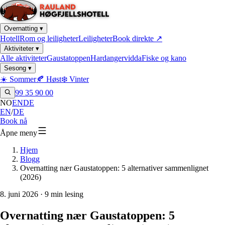
Overnatting
▾
Hotell
Rom og leiligheter
Leiligheter
Book direkte
↗
Aktiviteter
▾
Alle aktiviteter
Gaustatoppen
Hardangervidda
Fiske og kano
Sesong
▾
☀️ Sommer
🍂 Høst
❄️ Vinter
99 35 90 00
NO
EN
DE
EN
/
DE
Book nå
Åpne meny
Hjem
Blogg
Overnatting nær Gaustatoppen: 5 alternativer sammenlignet
(2026)
8. juni 2026
· 9 min lesing
Overnatting nær Gaustatoppen: 5