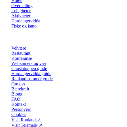
Hotell
Overnatting
Leiligheter
Aktiviteter
Hardangervidda
Fiske og kano
Se mer
Velvære
Restaurant
Konferanse
Webkamera og vær
Gaustatoppen guide
Hardangervidda guide
Rauland sommer guide
Om oss
Bærekraft
Blogg
FAQ
Kontakt
Personvern
Cookies
Visit Rauland
↗
Visit Telemark
↗