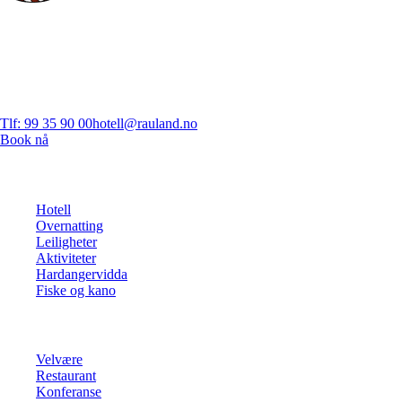
Rauland Høgfjellshotell – ditt ekte fjellhjem i Telemark siden 1949.
1000 moh.
Rauland Høgfjellshotell
Høgfjellsbakken 1, 3864 Rauland
Telemark, Norge
Tlf: 99 35 90 00
hotell@rauland.no
Book nå
Utforsk
Hotell
Overnatting
Leiligheter
Aktiviteter
Hardangervidda
Fiske og kano
Se mer
Velvære
Restaurant
Konferanse