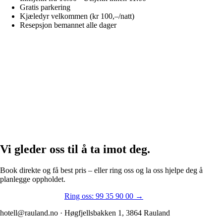
Gratis parkering
Kjæledyr velkommen (kr 100,–/natt)
Resepsjon bemannet alle dager
1949
Etablert
19
Ansatte
75+
Års gjester
257
Google-anmeldelser
Vi gleder oss til å
ta imot deg.
Book direkte og få best pris – eller ring oss og la oss hjelpe deg å
planlegge oppholdet.
Book overnatting →
Ring oss: 99 35 90 00 →
hotell@rauland.no · Høgfjellsbakken 1, 3864 Rauland