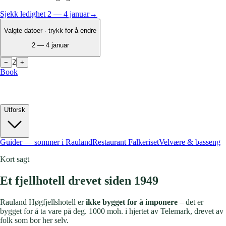
Sjekk ledighet
2 — 4 januar
→
Valgte datoer · trykk for å endre
2 — 4 januar
2
−
+
Book
★
★
★
★
★
3.8
/ 5
·
257
gjestevurderinger
Sommerferien fyller seg raskt
1000 moh · Telemark
Utforsk
Guider — sommer i Rauland
Restaurant Falkeriset
Velvære & basseng
Kort sagt
Et fjellhotell drevet siden 1949
Rauland Høgfjellshotell er
ikke bygget for å imponere
– det er
bygget for å ta vare på deg. 1000 moh. i hjertet av Telemark, drevet av
folk som bor her selv.