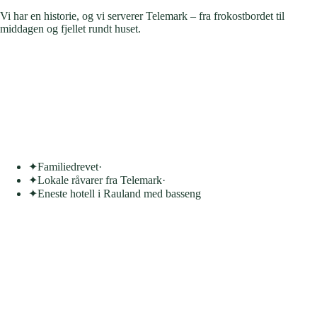
Vi har en historie, og vi serverer Telemark – fra frokostbordet til
middagen og fjellet rundt huset.
1949
Etablert
19
Ansatte
75+
Års gjester
257
Google-anmeldelser
✦
Familiedrevet
·
✦
Lokale råvarer fra Telemark
·
✦
Eneste hotell i Rauland med basseng
Noen hoteller har rom.
Vi har en historie.
Noen steder serverer mat.
Vi serverer Telemark.