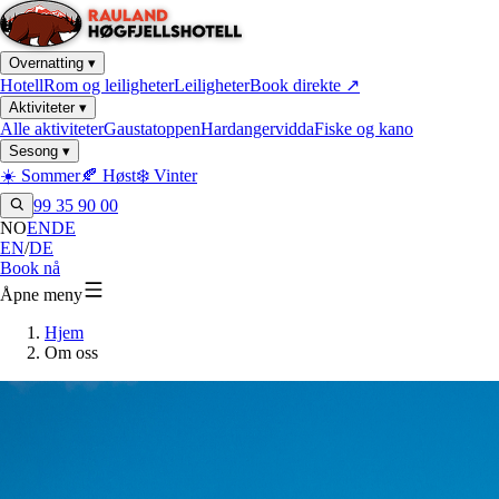
Overnatting
▾
Hotell
Rom og leiligheter
Leiligheter
Book direkte
↗
Aktiviteter
▾
Alle aktiviteter
Gaustatoppen
Hardangervidda
Fiske og kano
Sesong
▾
☀️ Sommer
🍂 Høst
❄️ Vinter
99 35 90 00
NO
EN
DE
EN
/
DE
Book nå
Åpne meny
Hjem
Om oss