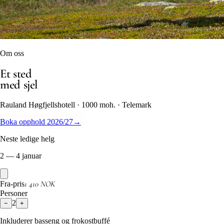
Om oss
Et sted
med sjel
Rauland Høgfjellshotell · 1000 moh. · Telemark
Boka opphold 2026/27
→
Neste ledige helg
2 — 4 januar
1 410 NOK
Fra-pris
Personer
2
−
+
Inkluderer basseng og frokostbuffé