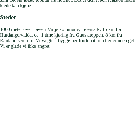
kjede kan kjøpe.
Stedet
1000 meter over havet i Vinje kommune, Telemark. 15 km fra
Hardangervidda. ca. 1 time kjøring fra Gaustatoppen. 8 km fra
Rauland sentrum. Vi valgte å bygge her fordi naturen her er noe eget.
Vi er glade vi ikke angret.
Telemark er ikke bare et fylke.
Det er en holdning.
Hardingfelen. Telemarkssvingens fødested.
Dikteren Vinje. Naturen som formet et folk.
Vi bor midt i det.
Og vi tar det med oss i alt vi gjør –
fra maten på Falkeriset
til møtet du har ved peisen.
Velkommen til Telemark.