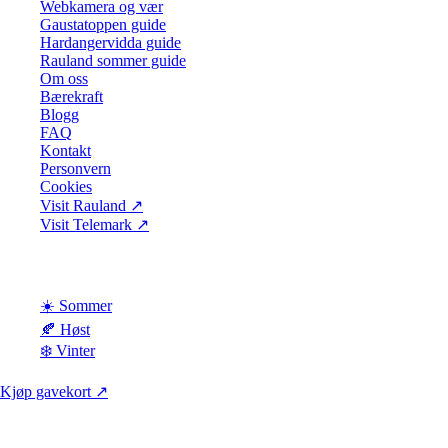
Webkamera og vær
Gaustatoppen guide
Hardangervidda guide
Rauland sommer guide
Om oss
Bærekraft
Blogg
FAQ
Kontakt
Personvern
Cookies
Visit Rauland
↗
Visit Telemark
↗
Sesong
☀️ Sommer
🍂 Høst
❄️ Vinter
Kjøp gavekort ↗
Rauland Høgfjellshotell | Høgfjellsbakken 1, 3864 Rauland | Telemark,
Norge | 99 35 90 00 | hotell@rauland.no