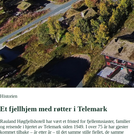
Historien
Et fjellhjem med
røtter i Telemark
Rauland Høgfjellshotell har vært et fristed for fjellentusiaster, familier
og reisende i hjertet av Telemark siden 1949. I over 75 år har gjester
kommet tilbake – år etter år – til det samme stille fjellet, de samme