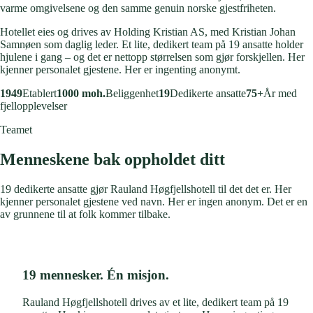
varme omgivelsene og den samme genuin norske gjestfriheten.
Hotellet eies og drives av Holding Kristian AS, med Kristian Johan
Samnøen som daglig leder. Et lite, dedikert team på 19 ansatte holder
hjulene i gang – og det er nettopp størrelsen som gjør forskjellen. Her
kjenner personalet gjestene. Her er ingenting anonymt.
1949
Etablert
1000 moh.
Beliggenhet
19
Dedikerte ansatte
75+
År med
fjellopplevelser
Teamet
Menneskene
bak oppholdet ditt
19 dedikerte ansatte gjør Rauland Høgfjellshotell til det det er. Her
kjenner personalet gjestene ved navn. Her er ingen anonym. Det er en
av grunnene til at folk kommer tilbake.
19 mennesker. Én misjon.
Rauland Høgfjellshotell drives av et lite, dedikert team på 19