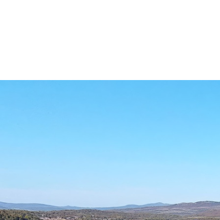
Rauland Høgfjellshotell er ikke bygget
for å imponere.
Det er bygget for å ta vare på deg.
Det er forskjellen.