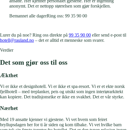
ansatte. Her kjenner personalet gjestene. Her er ingenting
anonymt. Det er nettopp størrelsen som gjør forskjellen.
Bemannet alle dager
Ring oss: 99 35 90 00
Lurer du på noe? Ring oss direkte på
99 35 90 00
eller send e-post til
hotell@rauland.no
– det er alltid et menneske som svarer.
Verdier
Det som
gjør oss til oss
Ækthet
Vi er ikke et designhotell. Vi er ikke et spa-resort. Vi er et ekte norsk
fjellhotell – med treplanker, peis og utsikt som ingen interiørarkitekt
kan kopiere. Det tradisjonsrike er ikke en svakhet. Det er vår styrke.
Nærhet
Med 19 ansatte kjenner vi gjestene. Vi vet hvem som feiret
bryllupsdagen her for ti år siden og kom tilbake. Vi vet hvilke barn
som tok sin første topptur fra hotellet. Det er den typen relasjon ingen