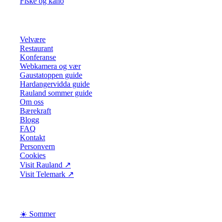
Fiske og kano
Se mer
Velvære
Restaurant
Konferanse
Webkamera og vær
Gaustatoppen guide
Hardangervidda guide
Rauland sommer guide
Om oss
Bærekraft
Blogg
FAQ
Kontakt
Personvern
Cookies
Visit Rauland
↗
Visit Telemark
↗
Sesong
☀️ Sommer