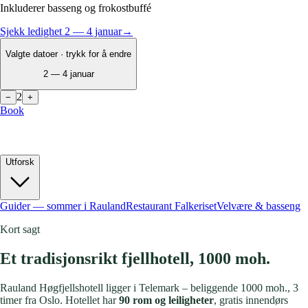
Inkluderer basseng og frokostbuffé
Sjekk ledighet
2 — 4 januar
→
Valgte datoer · trykk for å endre
2 — 4 januar
2
−
+
Book
★
★
★
★
★
3.8
/ 5
·
257
gjestevurderinger
Sommerferien fyller seg raskt
1000 moh · Telemark
Utforsk
Guider — sommer i Rauland
Restaurant Falkeriset
Velvære & basseng
Kort sagt
Et tradisjonsrikt fjellhotell, 1000 moh.
Rauland Høgfjellshotell ligger i Telemark – beliggende 1000 moh., 3
timer fra Oslo. Hotellet har
90 rom og leiligheter
, gratis innendørs