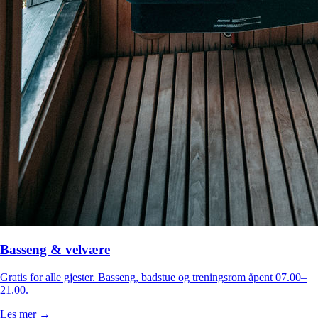
Basseng & velvære
Gratis for alle gjester. Basseng, badstue og treningsrom åpent 07.00–
21.00.
Les mer →