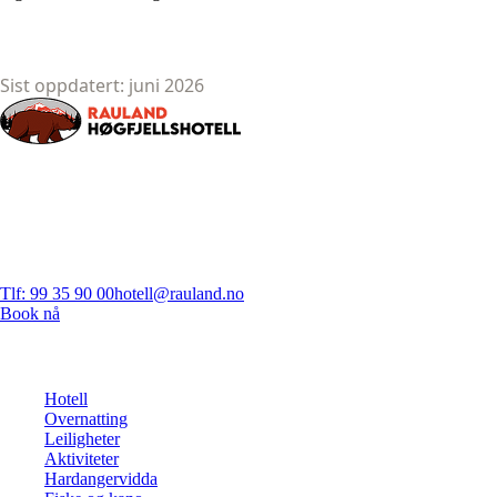
Sist oppdatert:
juni 2026
Rauland Høgfjellshotell – ditt ekte fjellhjem i Telemark siden 1949.
1000 moh.
Rauland Høgfjellshotell
Høgfjellsbakken 1, 3864 Rauland
Telemark, Norge
Tlf: 99 35 90 00
hotell@rauland.no
Book nå
Utforsk
Hotell
Overnatting
Leiligheter
Aktiviteter
Hardangervidda