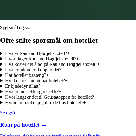
Spørsmål og svar
Ofte stilte spørsmål om
hotellet
Hva er Rauland Høgfjellshotell?
+
Hvor ligger Rauland Høgfjellshotell?
+
Hva koster det å bo på Rauland Høgfjellshotell?
+
Hva er inkludert i oppholdet?
+
Har hotellet basseng?
+
Hvilken restaurant har hotellet?
+
Er kjæledyr tillatt?
+
Hva er innsjekk og utsjekk?
+
Hvor langt er det til Gaustatoppen fra hotellet?
+
Hvordan booker jeg direkte hos hotellet?
+
Se også
Rom på hotellet →