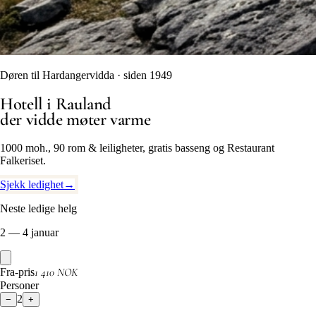
Døren til Hardangervidda · siden 1949
Hotell i Rauland
der vidde møter varme
1000 moh., 90 rom & leiligheter, gratis basseng og Restaurant
Falkeriset.
Sjekk ledighet
→
Neste ledige helg
2 — 4 januar
1 410 NOK
Fra-pris
Personer
2
−
+