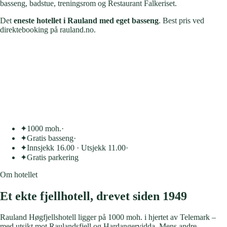
basseng, badstue, treningsrom og Restaurant Falkeriset.
Det
eneste hotellet i Rauland med eget basseng
. Best pris ved
direktebooking på rauland.no.
1000
Meter over havet
90
Rom og leiligheter
1960
Drevet siden
1 time
Til Gaustatoppen
✦
1000 moh.
·
✦
Gratis basseng
·
✦
Innsjekk 16.00 · Utsjekk 11.00
·
✦
Gratis parkering
Om hotellet
Et ekte fjellhotell,
drevet siden 1949
Rauland Høgfjellshotell ligger på 1000 moh. i hjertet av Telemark –
med utsikt mot Raulandsfjell og Hardangervidda. Mens andre