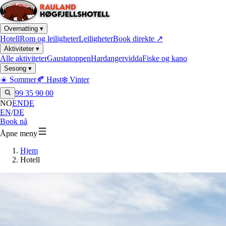
Overnatting
▾
Hotell
Rom og leiligheter
Leiligheter
Book direkte
↗
Aktiviteter
▾
Alle aktiviteter
Gaustatoppen
Hardangervidda
Fiske og kano
Sesong
▾
☀️ Sommer
🍂 Høst
❄️ Vinter
99 35 90 00
NO
EN
DE
EN
/
DE
Book nå
Åpne meny
Hjem
Hotell