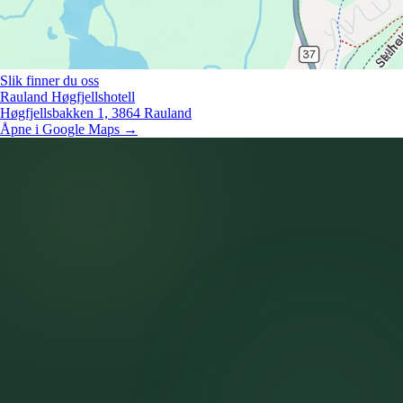
Slik finner du oss
Rauland Høgfjellshotell
Høgfjellsbakken 1, 3864 Rauland
Åpne i Google Maps →