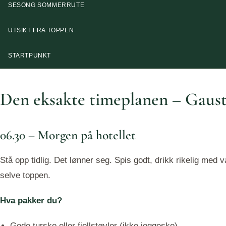
SESONG SOMMERRUTE
UTSIKT FRA TOPPEN
STARTPUNKT
Den eksakte timeplanen – Gaus
06.30 – Morgen på hotellet
Stå opp tidlig. Det lønner seg. Spis godt, drikk rikelig med
selve toppen.
Hva pakker du?
Gode tursko eller fjellstøvler (ikke joggesko)