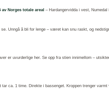
6 av Norges totale areal
– Hardangervidda i vest, Numedal i 
e se. Unngå å bli for lenge – været kan snu raskt, og nedstigni
ver er uvurderlige her. Se opp fra stien innimellom – utsikte
det tar ca. 1 time. Direkte i bassenget. Kroppen trenger varm