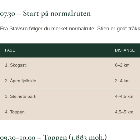
07.30 – Start på normalruten
Fra Stavsro følger du merket normalrute. Stien er godt tråkket 
FASE
DISTANSE
1. Skogssti
0–2 km
2. Åpen fjellside
2–4 km
3. Steinete parti
4–4,5 km
4. Toppen
4,5–5 km
09.30–10.00 – Toppen (1.883 moh.)