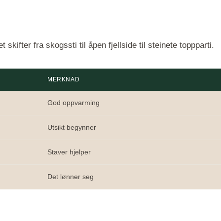
kifter fra skogssti til åpen fjellside til steinete toppparti.
MERKNAD
God oppvarming
Utsikt begynner
Staver hjelper
Det lønner seg