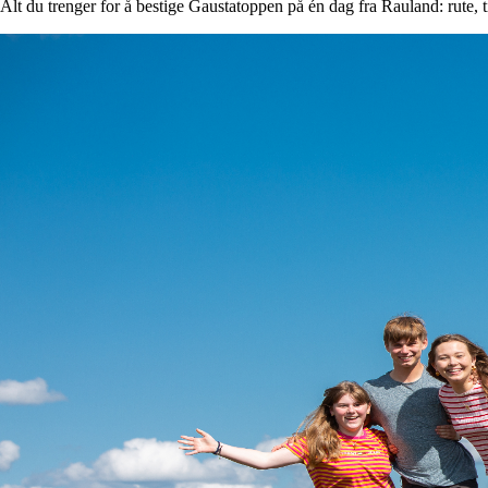
Alt du trenger for å bestige Gaustatoppen på én dag fra Rauland: rute, ti