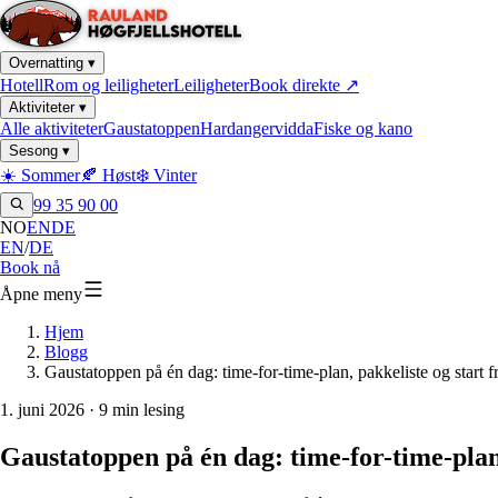
Overnatting
▾
Hotell
Rom og leiligheter
Leiligheter
Book direkte
↗
Aktiviteter
▾
Alle aktiviteter
Gaustatoppen
Hardangervidda
Fiske og kano
Sesong
▾
☀️ Sommer
🍂 Høst
❄️ Vinter
99 35 90 00
NO
EN
DE
EN
/
DE
Book nå
Åpne meny
Hjem
Blogg
Gaustatoppen på én dag: time-for-time-plan, pakkeliste og start 
1. juni 2026
· 9 min lesing
Gaustatoppen på én dag: time-for-time-plan